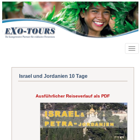
Toggl
navig
Israel und Jordanien 10 Tage
Ausführlicher Reiseverlauf als PDF